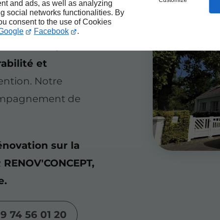
Customize
nt and ads, as well as analyzing
re équipe qualifiée
ng social networks functionalities. By
you consent to the use of Cookies
ilisons des
Google
Facebook
.
 des techniques
abilité et
ention. Notre
compagnement de
énovation sur la
R RENOV'CONCEPT,
e.
9 74 56 01 20