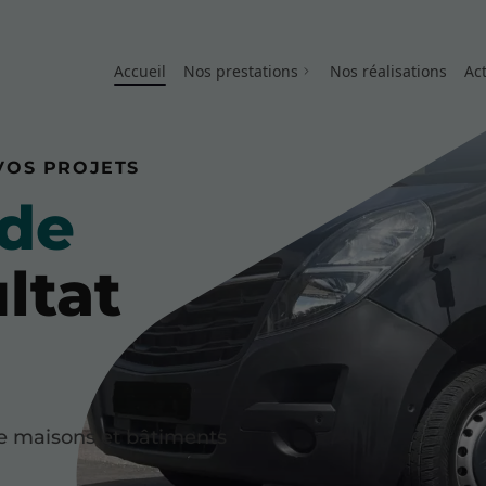
Accueil
Nos prestations
Nos réalisations
Act
 VOS PROJETS
 de
ltat
 de maisons et bâtiments