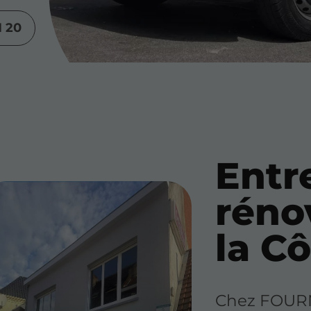
1 20
Entr
réno
la C
Chez FOUR