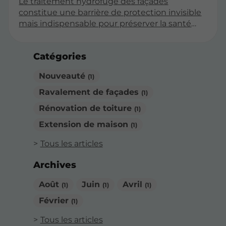
Le traitement hydrofuge des façades
constitue une barrière de protection invisible
mais indispensable pour préserver la santé
structurelle de votre habitation contre les
agressions climatiques. Face aux
Catégories
précipitations répétées, les matériaux poreux
comme la brique, la pierre ou l'enduit finissent
Nouveauté
(1)
par absorber l'humidité, provoquant des
désordres esthétiques et techniques
Ravalement de façades
(1)
profonds. Une intervention spécialisée permet
Rénovation de toiture
(1)
de saturer les pores du support afin
d'empêcher la pénétration de l'eau tout en
Extension de maison
(1)
laissant respirer le bâti.
Tous les articles
Archives
Août
Juin
Avril
(1)
(1)
(1)
Février
(1)
Tous les articles